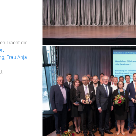
en Tracht die
rt
ng, Frau Anja
t.