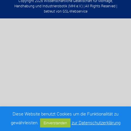
Copyright 2026 Wissenschaftliche Gesellschaft für Montage,
Handhabung und Industrierobotik (MHI e.V.) | All Rights Reserved |
betreut von
GSL-Webservice
Diese Website benutzt Cookies um die Funktionalität zu
gewährleisten.
zur Datenschutzerklärung
Einverstanden